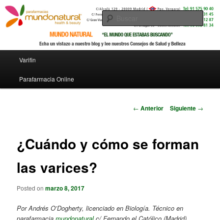
Busc
Menú principal
Varifin
Ir al contenido principal
Parafarmacia Online
Navegador de artículos
←
Anterior
Siguiente
→
¿Cuándo y cómo se forman
las varices?
Posted on
marzo 8, 2017
Por Andrés O’Dogherty, licenciado en Biología. Técnico en
parafarmacia
mundonatural
c/ Fernando el Católico (Madrid)