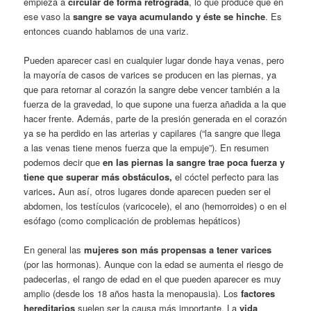
empieza a
circular de forma retrógrada
, lo que produce que en
ese vaso la
sangre se vaya acumulando y éste se hinche
. Es
entonces cuando hablamos de una variz.
Pueden aparecer casi en cualquier lugar donde haya venas, pero
la mayoría de casos de varices se producen en las piernas, ya
que para retornar al corazón la sangre debe vencer también a la
fuerza de la gravedad, lo que supone una fuerza añadida a la que
hacer frente. Además, parte de la presión generada en el corazón
ya se ha perdido en las arterias y capilares (“la sangre que llega
a las venas tiene menos fuerza que la empuje”). En resumen
podemos decir que
en las piernas la sangre trae poca fuerza y
tiene que superar más obstáculos,
el cóctel perfecto para las
varices
.
Aun así, otros lugares donde aparecen pueden ser el
abdomen, los testículos (varicocele), el ano (hemorroides) o en el
esófago (como complicación de problemas hepáticos)
En general las
mujeres son más propensas a tener varices
(por las hormonas). Aunque con la edad se aumenta el riesgo de
padecerlas, el rango de edad en el que pueden aparecer es muy
amplio (desde los 18 años hasta la menopausia). Los
factores
hereditarios
suelen ser la causa más importante. La
vida