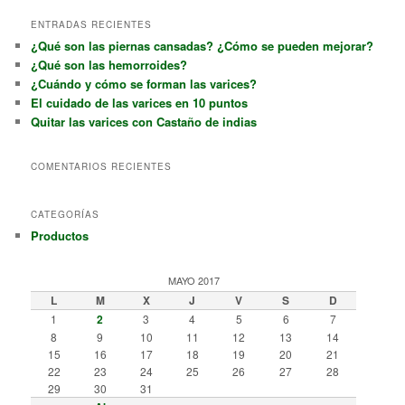
ENTRADAS RECIENTES
¿Qué son las piernas cansadas? ¿Cómo se pueden mejorar?
¿Qué son las hemorroides?
¿Cuándo y cómo se forman las varices?
El cuidado de las varices en 10 puntos
Quitar las varices con Castaño de indias
COMENTARIOS RECIENTES
CATEGORÍAS
Productos
MAYO 2017
L
M
X
J
V
S
D
1
2
3
4
5
6
7
8
9
10
11
12
13
14
15
16
17
18
19
20
21
22
23
24
25
26
27
28
29
30
31