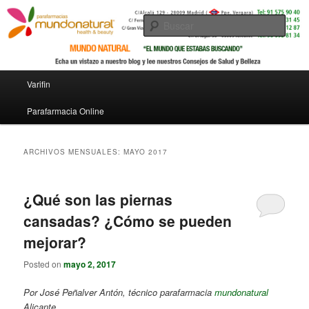
Busc
Menú principal
Varifin
Ir al contenido principal
Ir al contenido secundario
Parafarmacia Online
ARCHIVOS MENSUALES:
MAYO 2017
¿Qué son las piernas
cansadas? ¿Cómo se pueden
mejorar?
Posted on
mayo 2, 2017
Por José Peñalver Antón, técnico parafarmacia
mundonatural
Alicante.