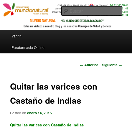
Busc
Menú principal
Varifin
Ir al contenido principal
Parafarmacia Online
Navegador de artículos
←
Anterior
Siguiente
→
Quitar las varices con
Castaño de indias
Posted on
enero 14, 2015
Quitar las varices con Castaño de indias