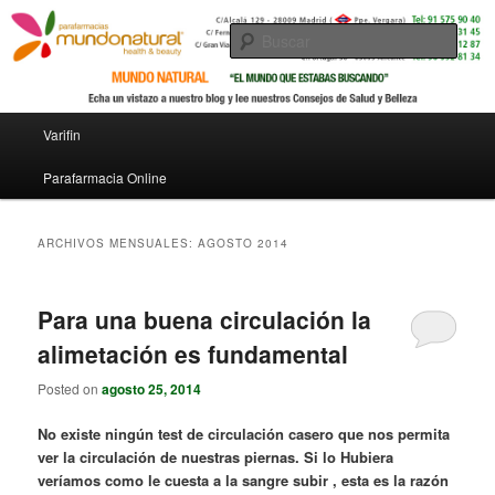
Busc
Menú principal
Varifin
Ir al contenido principal
Ir al contenido secundario
Parafarmacia Online
ARCHIVOS MENSUALES:
AGOSTO 2014
Para una buena circulación la
alimetación es fundamental
Posted on
agosto 25, 2014
No existe ningún test de circulación casero que nos permita
ver la circulación de nuestras piernas. Si lo Hubiera
veríamos como le cuesta a la sangre subir , esta es la razón