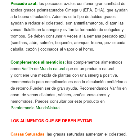
Pescado azul:
los pescados azules contienen gran cantidad de
ácidos grasos poliinsaturados Omega 3 (EPA, DHA), que ayudan
a la buena circulación. Además este tipo de ácidos grasos
ayudan a reducir el colesterol, son antiinflamatorios, dilatan las
venas, fluidifican la sangre y evitan la formación de coágulos y
trombos. Se deben consumir 4 veces a la semana pescado azul
(sardinas, atún, salmón, boquerón, arenque, trucha, pez espada,
caballa, cazón ) cocinados al vapor o al horno.
Complementos alimenticios:
los complementos alimenticios
como
Varifin
de
Mundo natural
que es un producto natural
y contiene una mezcla de plantas con una sinergia positiva,
recomendado para complicaciones con la circulación periférica o
de retorno.Pueden ser de gran ayuda. Recomendamos Varifin en
caso de venas dilatadas, várices, arañas vasculares y
hemorroides. Puedes consultar por este producto en
Parafarmacia MundoNatural.
LOS ALIMENTOS QUE SE DEBEN EVITAR
Grasas Saturadas
:
las grasas saturadas aumentan el colesterol,