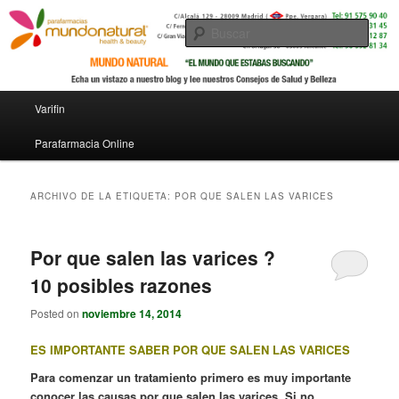
Busc
Menú principal
Varifin
Ir al contenido principal
Ir al contenido secundario
Parafarmacia Online
ARCHIVO DE LA ETIQUETA:
POR QUE SALEN LAS VARICES
Por que salen las varices ?
10 posibles razones
Posted on
noviembre 14, 2014
ES IMPORTANTE SABER POR QUE SALEN LAS VARICES
Para comenzar un tratamiento primero es muy importante
conocer las causas por que salen las varices. Si no