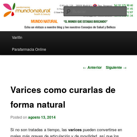
Busc
Menú principal
Varifin
Ir al contenido principal
Parafarmacia Online
Navegador de artículos
←
Anterior
Siguiente
→
Varices como curarlas de
forma natural
Posted on
agosto 13, 2014
Si no son tratadas a tiempo, las
varices
pueden convertirse en
males más graves de articulación y de movilidad, así que los