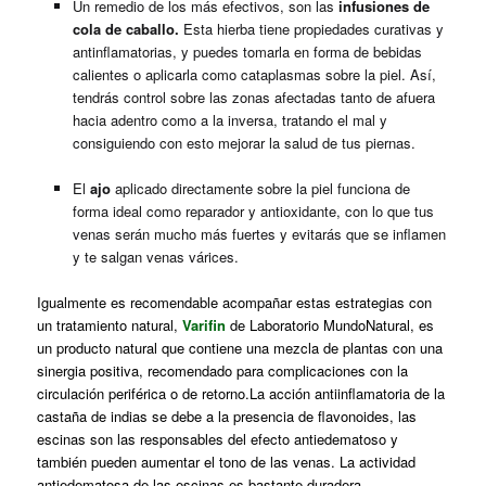
Un remedio de los más efectivos, son las
infusiones de
cola de caballo.
Esta hierba tiene propiedades curativas y
antinflamatorias, y puedes tomarla en forma de bebidas
calientes o aplicarla como cataplasmas sobre la piel. Así,
tendrás control sobre las zonas afectadas tanto de afuera
hacia adentro como a la inversa, tratando el mal y
consiguiendo con esto mejorar la salud de tus piernas.
El
ajo
aplicado directamente sobre la piel funciona de
forma ideal como reparador y antioxidante, con lo que tus
venas serán mucho más fuertes y evitarás que se inflamen
y te salgan venas várices.
Igualmente es recomendable acompañar estas estrategias con
un tratamiento natural,
Varifin
de Laboratorio MundoNatural, es
un producto natural que contiene una mezcla de plantas con una
sinergia positiva, recomendado para complicaciones con la
circulación periférica o de retorno.La acción antiinflamatoria de la
castaña de indias se debe a la presencia de flavonoides, las
escinas son las responsables del efecto antiedematoso y
también pueden aumentar el tono de las venas. La actividad
antiedematosa de las escinas es bastante duradera,