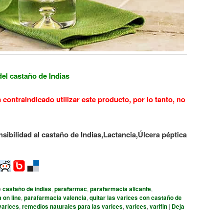
del castaño de Indias
contraindicado utilizar este producto, por lo tanto, no
sibilidad al castaño de Indias,
Lactancia,
Úlcera péptica
o
castaño de indias
,
parafarmac
,
parafarmacia alicante
,
 on line
,
parafarmacia valencia
,
quitar las varices con castaño de
varices
,
remedios naturales para las varices
,
varices
,
varifin
|
Deja