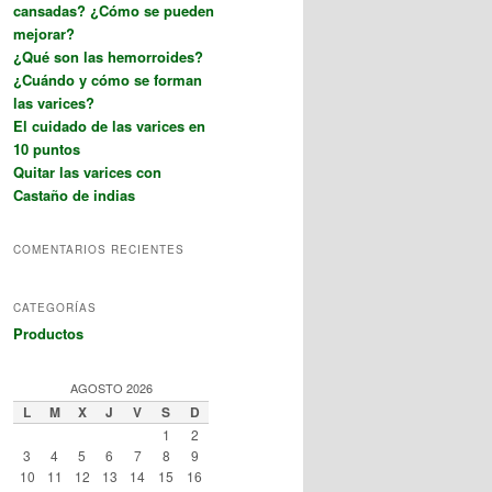
cansadas? ¿Cómo se pueden
mejorar?
¿Qué son las hemorroides?
¿Cuándo y cómo se forman
las varices?
El cuidado de las varices en
10 puntos
Quitar las varices con
Castaño de indias
COMENTARIOS RECIENTES
CATEGORÍAS
Productos
AGOSTO 2026
L
M
X
J
V
S
D
1
2
3
4
5
6
7
8
9
10
11
12
13
14
15
16