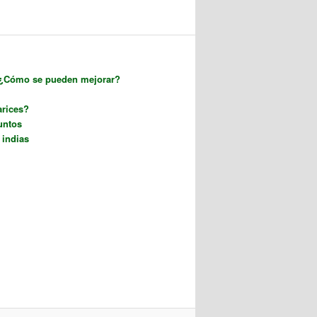
 ¿Cómo se pueden mejorar?
arices?
untos
 indias