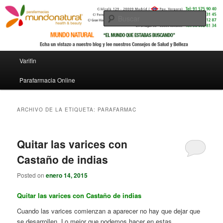
Busc
Menú principal
Varifin
Ir al contenido principal
Ir al contenido secundario
Parafarmacia Online
ARCHIVO DE LA ETIQUETA:
PARAFARMAC
Quitar las varices con
Castaño de indias
Posted on
enero 14, 2015
Quitar las varices con Castaño de indias
Cuando las varices comienzan a aparecer no hay que dejar que
se desarrollen. Lo mejor que podemos hacer en estas