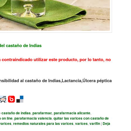
del castaño de Indias
contraindicado utilizar este producto, por lo tanto, no
sibilidad al castaño de Indias,
Lactancia,
Úlcera péptica
o
castaño de indias
,
parafarmac
,
parafarmacia alicante
,
 on line
,
parafarmacia valencia
,
quitar las varices con castaño de
varices
,
remedios naturales para las varices
,
varices
,
varifin
|
Deja