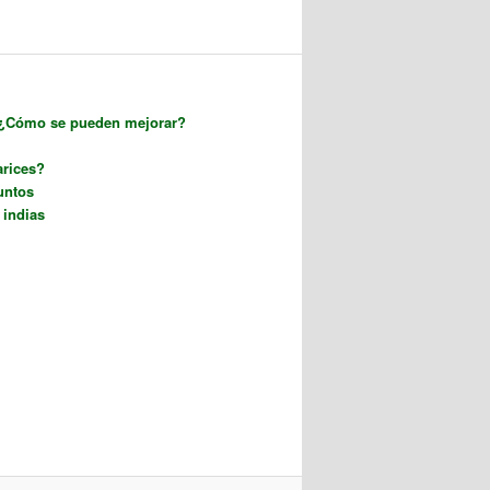
 ¿Cómo se pueden mejorar?
arices?
untos
 indias