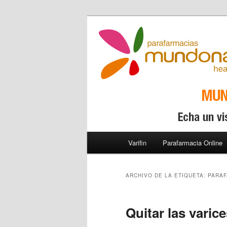
Menú principal
Varifin
Parafarmacia Online
Ir al contenido principal
Ir al contenido secundario
ARCHIVO DE LA ETIQUETA:
PARAF
Quitar las varic