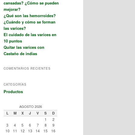
cansadas? ¿Cómo se pueden
mejorar?
¿Qué son las hemorroides?
¿Cuándo y cómo se forman
las varices?
El cuidado de las varices en
10 puntos
Quitar las varices con
Castaño de indias
COMENTARIOS RECIENTES
CATEGORÍAS
Productos
AGOSTO 2026
L
M
X
J
V
S
D
1
2
3
4
5
6
7
8
9
10
11
12
13
14
15
16