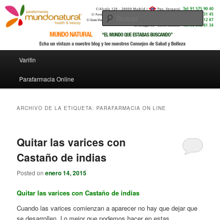
Busc
Menú principal
Varifin
Ir al contenido principal
Ir al contenido secundario
Parafarmacia Online
ARCHIVO DE LA ETIQUETA:
PARAFARMACIA ON LINE
Quitar las varices con
Castaño de indias
Posted on
enero 14, 2015
Quitar las varices con Castaño de indias
Cuando las varices comienzan a aparecer no hay que dejar que
se desarrollen. Lo mejor que podemos hacer en estas